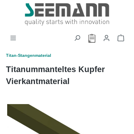
alt springen
Titan-Stangenmaterial
Titanummanteltes Kupfer
Vierkantmaterial
Bildergalerie überspringen