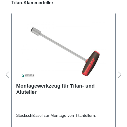
Produktgalerie überspringen
Titan-Klammerteller
%
Titan-Ersatzschraubensatz für
Titanteller
Ersatzschraubensatz für Schiebeflansch an
Titantellern