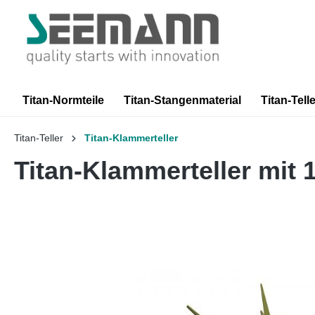
springen
Zur Hauptnavigation springen
Titan-Normteile
Titan-Stangenmaterial
Titan-Telle
Titan-Teller
Titan-Klammerteller
Titan-Klammerteller mit 
Bildergalerie überspringen