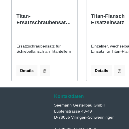
Titan-
Titan-Flansch
Ersatzschraubensatz
Ersatzeinsatz
für Titanteller
Ersatzschraubensatz für
Einzelner, wechselba
Schiebeflansch an Titantellern
Einsatz für Titan-Fla
Details
Details
Kontaktdaten
Seemann Gestellbau GmbH
Lupfenstrasse 43-49
D-78056 Villingen-Schwenningen